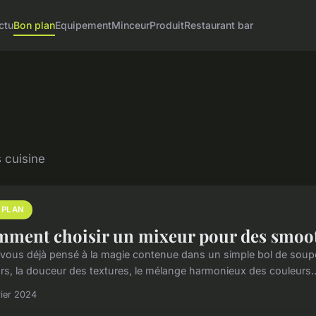
ctu
Bon plan
Equipement
Minceur
Produit
Restaurant bar
 cuisine
 PLAN
ment choisir un mixeur pour des smoot
vous déjà pensé à la magie contenue dans un simple bol de soupe
rs, la douceur des textures, le mélange harmonieux des couleurs… T
rier 2024