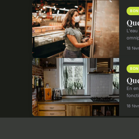
BON
Que
L'eau
omnip
18 fév
BON
Que
En ent
foncti
18 fév