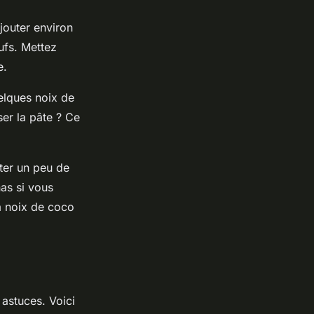
jouter environ
ufs. Mettez
e.
elques noix de
er la pâte ? Ce
ter un peu de
as si vous
la noix de coco
 astuces. Voici