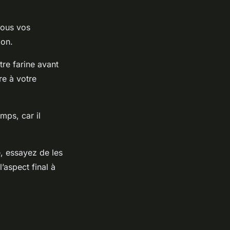
tous vos
ion.
re farine avant
re à votre
mps, car il
, essayez de les
’aspect final à