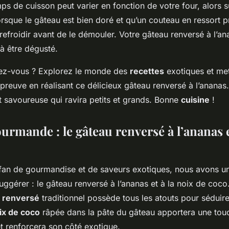
mps de cuisson peut varier en fonction de votre four, alors s
rsque le gâteau est bien doré et qu’un couteau en ressort pr
 refroidir avant de le démouler. Votre gâteau renversé à l’an
à être dégusté.
dez-vous ? Explorez le monde des
recettes
exotiques et met
’épreuve en réalisant ce délicieux gâteau renversé à l’ananas
t savoureuse qui ravira petits et grands. Bonne
cuisine
!
urmande : le gâteau renversé à l’ananas e
 fan de gourmandise et de saveurs exotiques, nous avons un
uggérer : le gâteau renversé à l’ananas et à la noix de coco
 renversé
traditionnel possède tous les atouts pour séduire
ix de coco
râpée dans la pâte du gâteau apportera une tou
t renforcera son côté exotique.