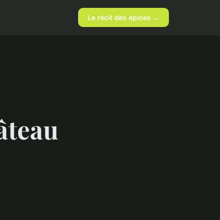
Le récit des épices →
âteau