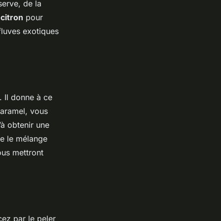
serve, de la
n
citron
pour
fluves exotiques
. Il donne à ce
caramel, vous
’à obtenir une
ue le mélange
ous mettront
ez par le peler