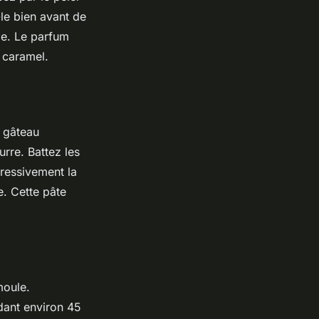
-le bien avant de
ule. Le parfum
 caramel.
e gâteau
rre. Battez les
gressivement la
 Cette pâte
moule.
dant environ 45