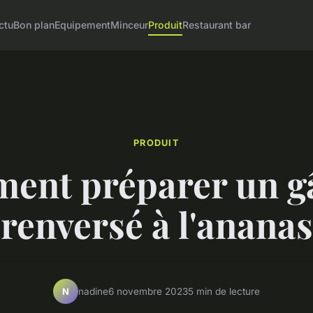
ctu
Bon plan
Equipement
Minceur
Produit
Restaurant bar
PRODUIT
ent préparer un g
renversé à l'ananas
nadine
6 novembre 2023
5 min de lecture
N