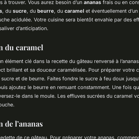
es à trouver. Vous aurez besoin d’un
ananas
frais ou en con
s
, du
sucre
, du
beurre
, du
caramel
et éventuellement d’u
che acidulée. Votre cuisine sera bientôt envahie par des ef
aliver d’anticipation.
n du caramel
n élément clé dans la recette du gâteau renversé à l’ananas
ct brillant et sa douceur caramélisée. Pour préparer votre 
sucre et de beurre. Faites fondre le sucre à feu doux jusqu
puis ajoutez le beurre en remuant constamment. Une fois q
ersez-le dans le moule. Les effluves sucrées du caramel v
bouche.
n de l’ananas
 vedette de ce gâteau. Pour préparer votre ananas, commenc