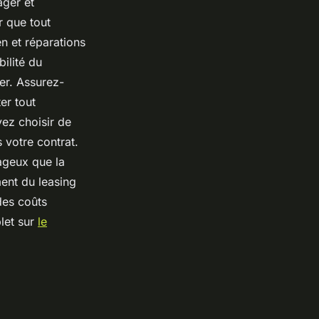
ager et
r que tout
n et réparations
ilité du
er. Assurez-
er tout
vez choisir de
 votre contrat.
tageux que la
ment du leasing
des coûts
plet sur
le