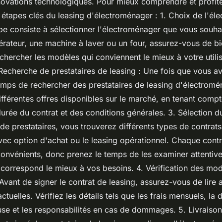
nnovations technologiques. Pour mieux comprendre et profite
s étapes clés du leasing d'électroménager : 1. Choix de l'él
pe consiste à sélectionner l'électroménager que vous souha
gérateur, une machine à laver ou un four, assurez-vous de b
chercher les modèles qui conviennent le mieux à votre utili
Recherche de prestataires de leasing : Une fois que vous av
temps de rechercher des prestataires de leasing d'électromé
fférentes offres disponibles sur le marché, en tenant compt
 durée du contrat et des conditions générales. 3. Sélection d
de prestataires, vous trouverez différents types de contrats 
vec option d'achat ou le leasing opérationnel. Chaque cont
convénients, donc prenez le temps de les examiner attentiv
i correspond le mieux à vos besoins. 4. Vérification des mod
 Avant de signer le contrat de leasing, assurez-vous de lire 
ctuelles. Vérifiez les détails tels que les frais mensuels, la 
use et les responsabilités en cas de dommages. 5. Livraison e