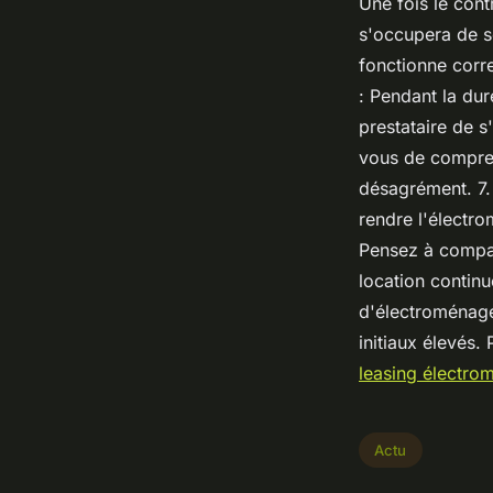
Une fois le cont
s'occupera de so
fonctionne corre
: Pendant la dur
prestataire de s
vous de compren
désagrément. 7. 
rendre l'électro
Pensez à compare
location continu
d'électroménage
initiaux élevés.
leasing électr
Actu