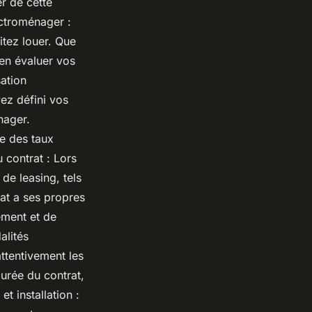
r de cette
ectroménager :
itez louer. Que
ien évaluer vos
sation
ez défini vos
nager.
e des taux
u contrat : Lors
de leasing, tels
rat a ses propres
ement et de
alités
attentivement les
durée du contrat,
t installation :