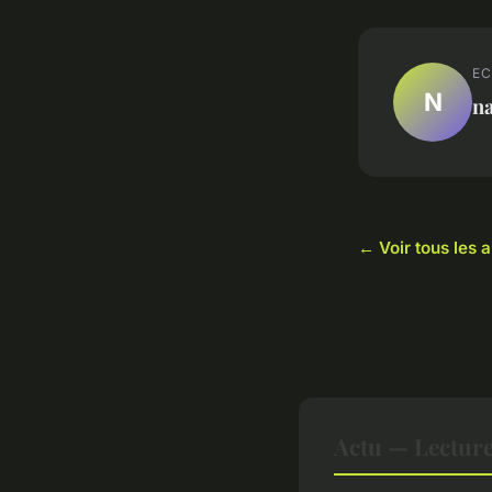
EC
N
n
← Voir tous les a
Actu — Lectur