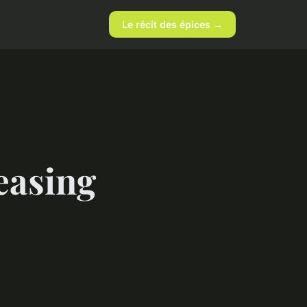
Le récit des épices →
easing