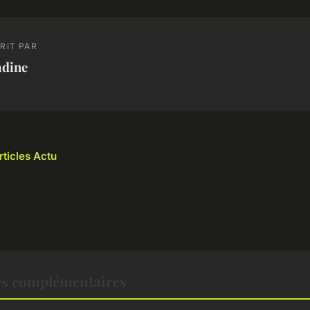
RIT PAR
adine
rticles Actu
es complémentaires