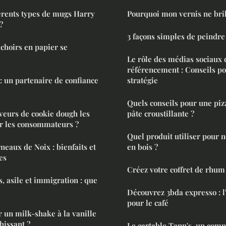
férents types de mugs Harry
Pourquoi mon vernis ne bril
?
3 façons simples de peindr
choirs en papier se
Le rôle des médias sociaux 
référencement : Conseils po
 : un partenaire de confiance
stratégie
Quels conseils pour une pi
aveurs de cookie dough les
pâte croustillante ?
ar les consommateurs ?
Quel produit utiliser pour 
neaux de Noix : bienfaits et
en bois ?
es
Créez votre coffret de rhu
, asile et immigration : que
Découvrez 3bda expresso : l
pour le café
un milk-shake à la vanille
hissant ?
Le cartable Tann's, un comp