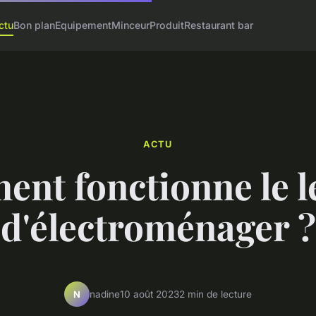
ctu
Bon plan
Equipement
Minceur
Produit
Restaurant bar
ACTU
nt fonctionne le l
d'électroménager ?
nadine
10 août 2023
2 min de lecture
N