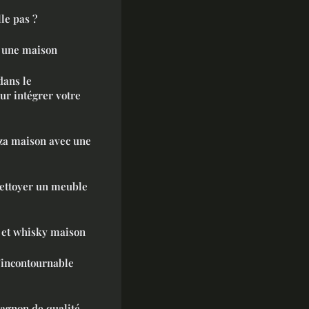
le pas ?
e une maison
dans le
ur intégrer votre
zza maison avec une
nettoyer un meuble
m et whisky maison
'incontournable
agnon de qualité