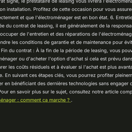
rat signé, le prestataire de leasing vous livrera l'électromén
n installation. Profitez de cette occasion pour vous assure
ctement et que l'électroménager est en bon état. 6. Entretie
ée du contrat de leasing, il est généralement de la responsab
'occuper de l'entretien et des réparations de l'électroménag
dre les conditions de garantie et de maintenance pour évit
Fin du contrat : À la fin de la période de leasing, vous pou
ménager ou d'acheter l'option d'achat si cela est prévu dans
r les coûts résiduels et à évaluer si l'achat est plus avan
e. En suivant ces étapes clés, vous pourrez profiter pleine
r en bénéficiant des dernières technologies sans engager 
 Pour en savoir plus sur le sujet, consultez notre article com
oménager : comment ça marche ?
.